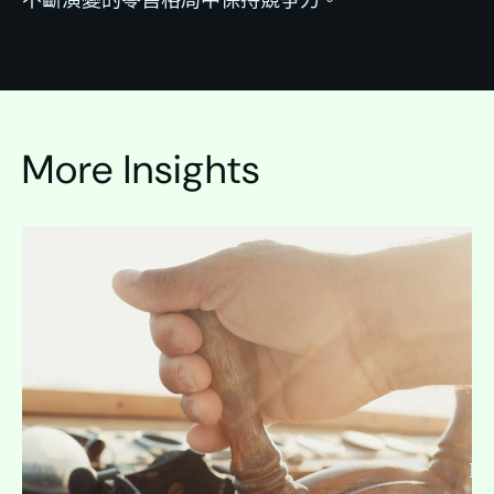
More Insights
In