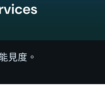
rvices
能見度。