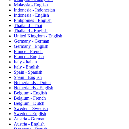
Malaysia - English
Indonesia - Indonesian
Indonesia - English
Philippines - English
Thailand - Thai
Thailand - English
United Kingdom - English
Germany - German
Germany - English
France - French
France - English
Italy - Italian
Italy - English
Spain - Spanish
Spain - English
Netherlands - Dutch
Netherlands - English
Belgium - English
Belgium - French
Belgium - Dutch
Sweden - Swedish
Sweden - English
Austria - German
Austria - English