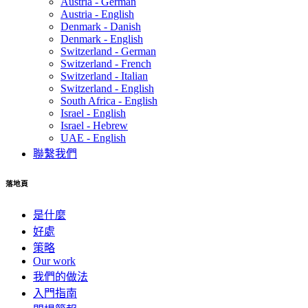
Austria - German
Austria - English
Denmark - Danish
Denmark - English
Switzerland - German
Switzerland - French
Switzerland - Italian
Switzerland - English
South Africa - English
Israel - English
Israel - Hebrew
UAE - English
聯繫我們
落地頁
是什麼
好處
策略
Our work
我們的做法
入門指南