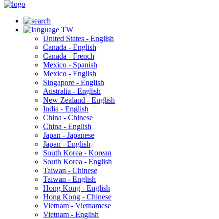
TW
United States - English
Canada - English
Canada - French
Mexico - Spanish
Mexico - English
Singapore - English
Australia - English
New Zealand - English
India - English
China - Chinese
China - English
Japan - Japanese
Japan - English
South Korea - Korean
South Korea - English
Taiwan - Chinese
Taiwan - English
Hong Kong - English
Hong Kong - Chinese
Vietnam - Vietnamese
Vietnam - English