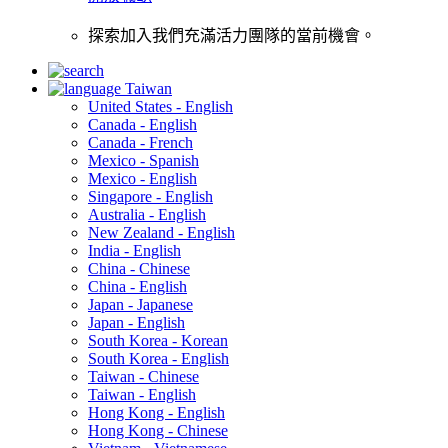
探索加入我們充滿活力團隊的當前機會。
Taiwan
United States - English
Canada - English
Canada - French
Mexico - Spanish
Mexico - English
Singapore - English
Australia - English
New Zealand - English
India - English
China - Chinese
China - English
Japan - Japanese
Japan - English
South Korea - Korean
South Korea - English
Taiwan - Chinese
Taiwan - English
Hong Kong - English
Hong Kong - Chinese