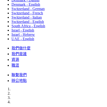
Denmark - Danish
Denmark - English
Switzerland - German
Switzerland - French
Switzerland - Italian
Switzerland - English
South Africa - English
Israel - English
Israel - Hebrew
UAE - English
我們做什麼
我們是誰
資源
職涯
聯繫我們
辦公地點