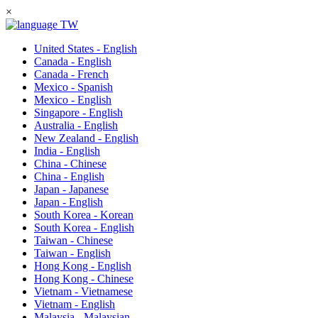
×
TW
United States - English
Canada - English
Canada - French
Mexico - Spanish
Mexico - English
Singapore - English
Australia - English
New Zealand - English
India - English
China - Chinese
China - English
Japan - Japanese
Japan - English
South Korea - Korean
South Korea - English
Taiwan - Chinese
Taiwan - English
Hong Kong - English
Hong Kong - Chinese
Vietnam - Vietnamese
Vietnam - English
Malaysia - Malaysian