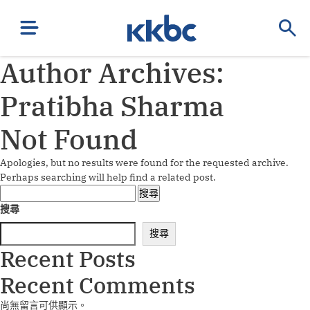
Author Archives:
Pratibha Sharma
Not Found
Apologies, but no results were found for the requested archive.
Perhaps searching will help find a related post.
搜
尋
搜尋
關
搜尋
鍵
字:
Recent Posts
Recent Comments
尚無留言可供顯示。